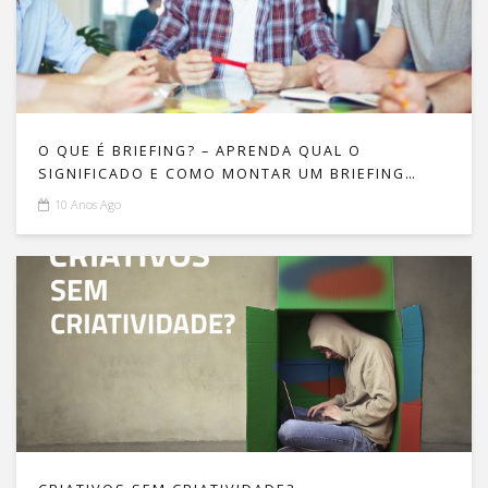
O QUE É BRIEFING? – APRENDA QUAL O
SIGNIFICADO E COMO MONTAR UM BRIEFING
PASSO A PASSO!
10 Anos Ago