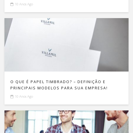
DE SUCESSO!
10 Anos Ago
O QUE É PAPEL TIMBRADO? – DEFINIÇÃO E
PRINCIPAIS MODELOS PARA SUA EMPRESA!
10 Anos Ago