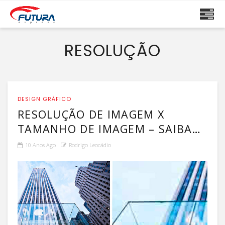
RESOLUÇÃO
DESIGN GRÁFICO
RESOLUÇÃO DE IMAGEM X
TAMANHO DE IMAGEM – SAIBA
QUAL A DIFERENÇA ENTRE
10 Anos Ago
Rodrigo Leocádio
RESOLUÇÃO E TAMANHO!