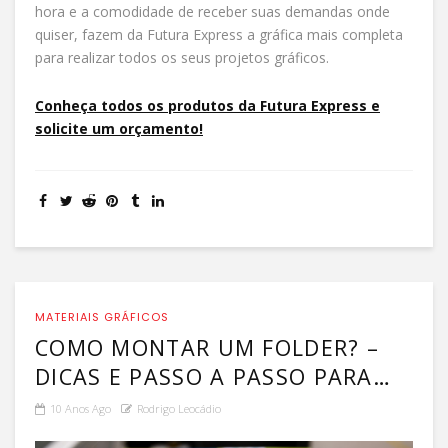
hora e a comodidade de receber suas demandas onde
quiser, fazem da Futura Express a gráfica mais completa
para realizar todos os seus projetos gráficos.
Conheça todos os produtos da Futura Express e
solicite um orçamento!
MATERIAIS GRÁFICOS
COMO MONTAR UM FOLDER? –
DICAS E PASSO A PASSO PARA
FAZER UM FOLDER!
10 Anos Ago
Rodrigo Leocádio