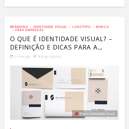
BRANDING
IDENTIDADE VISUAL
LOGOTIPO
MARCA
PARA EMPRESAS
O QUE É IDENTIDADE VISUAL? –
DEFINIÇÃO E DICAS PARA A
CRIAÇÃO DE IDENTIDADE VISUAL
6 Anos Ago
Rodrigo Leocádio
O que é Identidade Visual