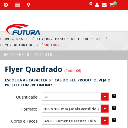
00
promocionais /
flyers, panfletos e folhetos /
flyer quadrado /
Configure
DETALHES DO PRODUTO
Flyer Quadrado
(Cod: 106)
ESCOLHA AS CARACTERISTICAS DO SEU PRODUTO, VEJA O
PREÇO E COMPRE ONLINE!
Quantidade:
20
Formato:
100 x 100 mm ( Mais vendido )
Cores e Faces:
4 x 0 - Somente Frente Color ( Mais vendido )