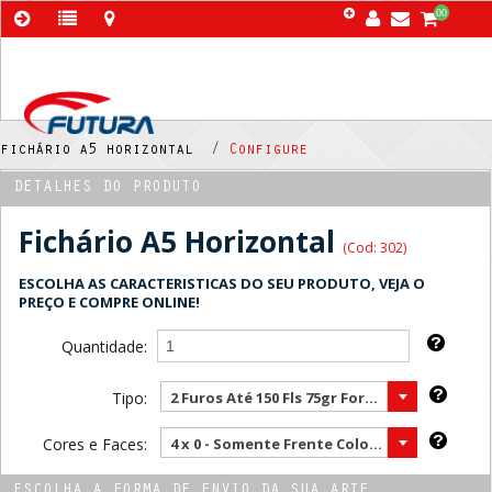
00
fichário a5 horizontal /
Configure
DETALHES DO PRODUTO
Fichário A5 Horizontal
(Cod: 302)
ESCOLHA AS CARACTERISTICAS DO SEU PRODUTO, VEJA O
PREÇO E COMPRE ONLINE!
Quantidade:
Tipo:
2 Furos Até 150 Fls 75gr Formato A5 ( Mais vendido )
Cores e Faces:
4 x 0 - Somente Frente Color ( Mais vendido )
ESCOLHA A FORMA DE ENVIO DA SUA ARTE