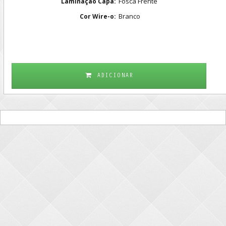
Fosca Frente
Laminação Capa:
Branco
Cor Wire-o:
ADICIONAR