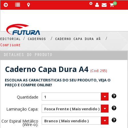
00
editorial /
cadernos /
caderno capa dura a4 /
Configure
DETALHES DO PRODUTO
Caderno Capa Dura A4
(Cod: 295)
ESCOLHA AS CARACTERISTICAS DO SEU PRODUTO, VEJA O
PREÇO E COMPRE ONLINE!
Quantidade
1
Laminação Capa:
Fosca Frente ( Mais vendido )
Cor Espiral Metálico
Branco ( Mais vendido )
(Wire-o):