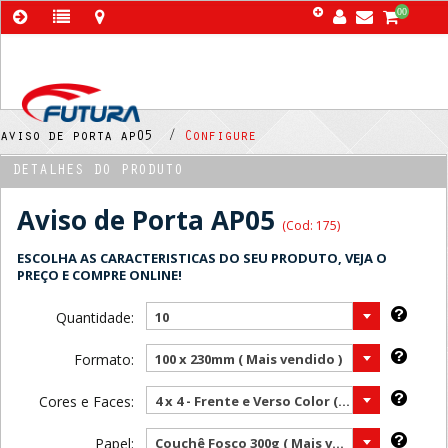
00
aviso de porta ap05 /
Configure
DETALHES DO PRODUTO
Aviso de Porta AP05
(Cod: 175)
ESCOLHA AS CARACTERISTICAS DO SEU PRODUTO, VEJA O
PREÇO E COMPRE ONLINE!
Quantidade:
10
Formato:
100 x 230mm ( Mais vendido )
Cores e Faces:
4 x 4 - Frente e Verso Color ( Mais vendido )
Papel:
Couchê Fosco 300g ( Mais vendido )