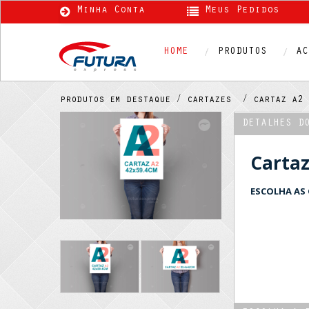
Minha Conta
Meus Pedidos
HOME
PRODUTOS
AC
produtos em destaque /
cartazes /
cartaz a
DETALHES D
Carta
ESCOLHA AS 