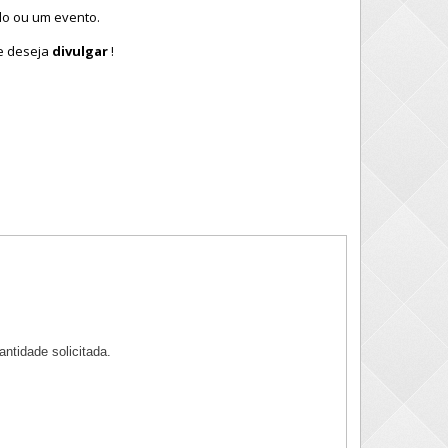
do ou um evento.
e deseja
divulgar
!
ntidade solicitada.