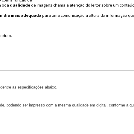
o com a função de
ma boa
qualidade
de imagens chama a atenção do leitor sobre um conteú
mídia mais adequada
para uma comunicação à altura da informação qu
rodu
to.
dentre as especificações abaixo.
dade, podendo ser impresso com a mesma qualidade em digital, conforme a qua