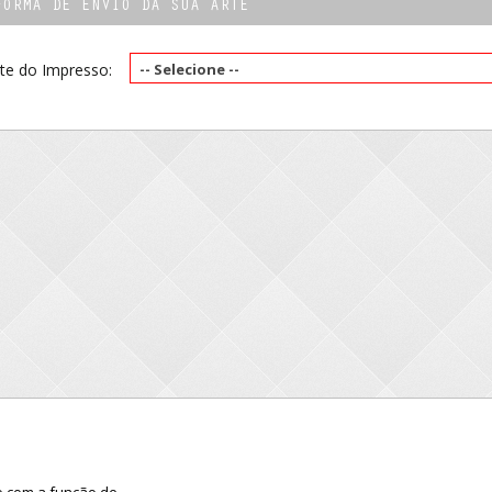
FORMA DE ENVIO DA SUA ARTE
te do Impresso:
-- Selecione --