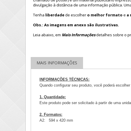
chamado de pôster) é um material publicitário impress
divulgação à distância de uma informação pública. U
Tenha
liberdade
de escolher
o melhor formato
e
a 
Obs.: As imagens em anexo são ilustrativas.
Leia abaixo, em
Mais Informações
detalhes sobre o p
MAIS INFORMAÇÕES
INFORMAÇÕES TÉCNICAS:
Quando configurar seu produto, você poderá escolher 
1. Quantidade:
Este produto pode ser solicitado à partir de uma uni
2. Formatos:
A2:
594 x 420 mm