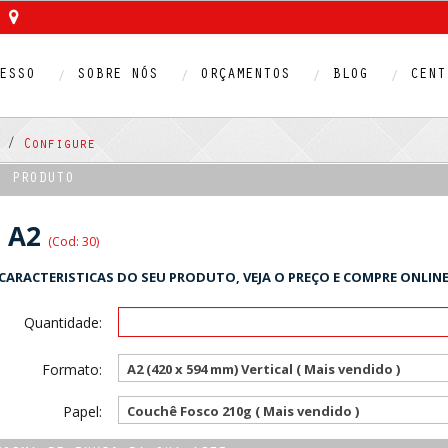
ESSO
SOBRE NÓS
ORÇAMENTOS
BLOG
CENT
2 /
Configure
O PRODUTO
z A2
(Cod: 30)
CARACTERISTICAS DO SEU PRODUTO, VEJA O PREÇO E COMPRE ONLINE
Quantidade:
Formato:
A2 (420 x 594 mm) Vertical ( Mais vendido )
Papel:
Couchê Fosco 210g ( Mais vendido )