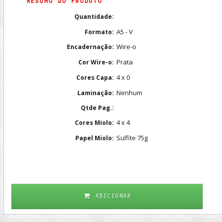
Resumo do Produto
Quantidade:
A5 - V
Formato:
Wire-o
Encadernação:
Prata
Cor Wire-o:
4 x 0
Cores Capa:
Nenhum
Laminação:
Qtde Pag.:
4 x 4
Cores Miolo:
Sulfite 75g
Papel Miolo:
ADICIONAR