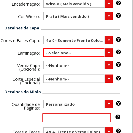
Encadernação:
Wire-o ( Mais vendido )
Cor Wire-o:
Prata ( Mais vendido )
Detalhes da Capa
Cores e Faces Capa:
4 x 0 - Somente Frente Color ( Mais vendido )
Laminação:
--Selecione--
Verniz Capa
--Nenhum--
(Opcional):
Corte Especial
--Nenhum--
(Opcional)
Detalhes do Miolo
Quantidade de
Personalizado
Páginas:
Cores e Faces
4 x 4 - Frente e Verso Color ( Mais vendido )