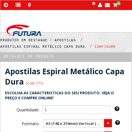
00
produtos em destaque /
apostilas /
apostilas espiral metálico capa dura /
Configure
DETALHES DO PRODUTO
Apostilas Espiral Metálico Capa
Dura
(Cod: 171)
ESCOLHA AS CARACTERISTICAS DO SEU PRODUTO, VEJA O
PREÇO E COMPRE ONLINE!
Quantidade:
Formato:
A5 (148 x 210mm) Vertical ( Mais vendido )