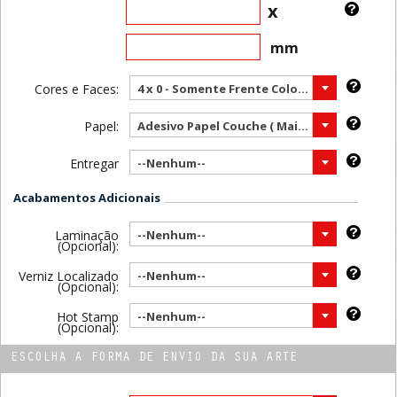
x
mm
Cores e Faces:
4 x 0 - Somente Frente Color ( Mais vendido )
Papel:
Adesivo Papel Couche ( Mais vendido )
Entregar
--Nenhum--
Acabamentos Adicionais
Laminação
--Nenhum--
(Opcional):
Verniz Localizado
--Nenhum--
(Opcional):
Hot Stamp
--Nenhum--
(Opcional):
ESCOLHA A FORMA DE ENVIO DA SUA ARTE