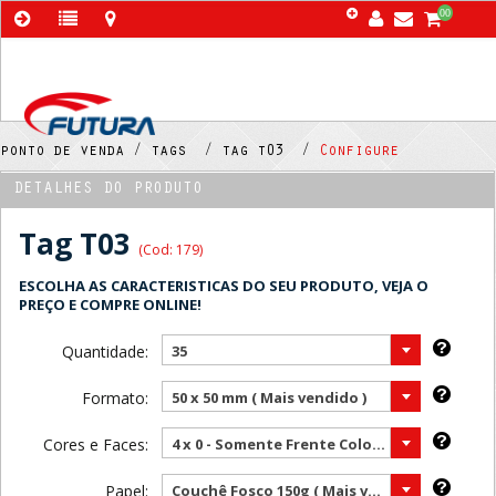
00
ponto de venda /
tags /
tag t03 /
Configure
DETALHES DO PRODUTO
Tag T03
(Cod: 179)
ESCOLHA AS CARACTERISTICAS DO SEU PRODUTO, VEJA O
PREÇO E COMPRE ONLINE!
Quantidade:
35
Formato:
50 x 50 mm ( Mais vendido )
Cores e Faces:
4 x 0 - Somente Frente Color ( Mais vendido )
Papel:
Couchê Fosco 150g ( Mais vendido )