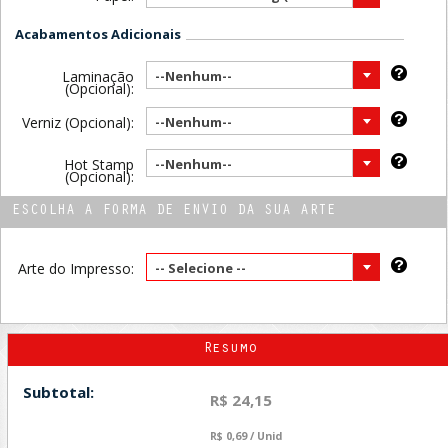
Acabamentos Adicionais
Laminação
--Nenhum--
(Opcional):
Verniz (Opcional):
--Nenhum--
Hot Stamp
--Nenhum--
(Opcional):
ESCOLHA A FORMA DE ENVIO DA SUA ARTE
Arte do Impresso:
-- Selecione --
Resumo
Subtotal:
R$ 24,15
R$ 0,69 / Unid