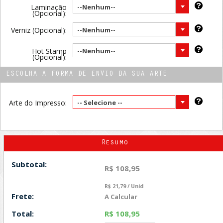
Laminação
--Nenhum--
(Opcional):
Verniz (Opcional):
--Nenhum--
Hot Stamp
--Nenhum--
(Opcional):
ESCOLHA A FORMA DE ENVIO DA SUA ARTE
Arte do Impresso:
-- Selecione --
Resumo
Subtotal:
R$ 108,95
R$ 21,79 / Unid
Frete:
A Calcular
Total:
R$ 108,95