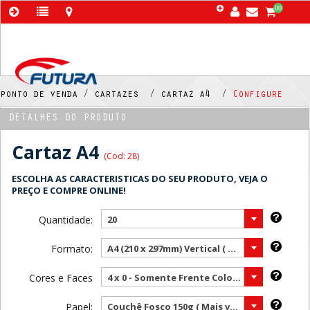
00
ponto de venda /
cartazes /
cartaz a4 /
Configure
DETALHES DO PRODUTO
Cartaz A4
(Cod: 28)
ESCOLHA AS CARACTERISTICAS DO SEU PRODUTO, VEJA O
PREÇO E COMPRE ONLINE!
Quantidade:
20
Formato:
A4 (210 x 297mm) Vertical ( Mais vendido )
Cores e Faces
4 x 0 - Somente Frente Color ( Mais vendido )
Papel:
Couchê Fosco 150g ( Mais vendido )