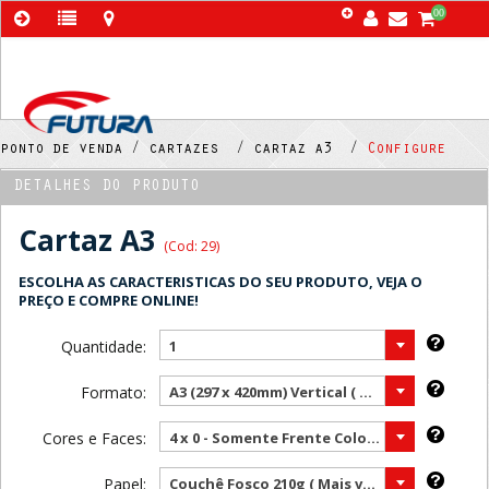
00
ponto de venda /
cartazes /
cartaz a3 /
Configure
DETALHES DO PRODUTO
Cartaz A3
(Cod: 29)
ESCOLHA AS CARACTERISTICAS DO SEU PRODUTO, VEJA O
PREÇO E COMPRE ONLINE!
Quantidade:
1
Formato:
A3 (297 x 420mm) Vertical ( Mais vendido )
Cores e Faces:
4 x 0 - Somente Frente Color ( Mais vendido )
Papel:
Couchê Fosco 210g ( Mais vendido )