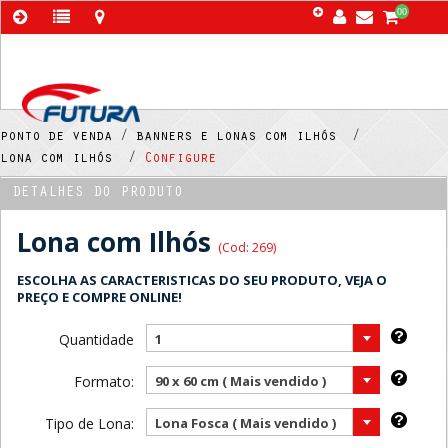
00
ponto de venda /
banners e lonas com ilhós /
lona com ilhós /
Configure
DETALHES DO PRODUTO
Lona com Ilhós
(Cod: 269)
ESCOLHA AS CARACTERISTICAS DO SEU PRODUTO, VEJA O
PREÇO E COMPRE ONLINE!
Quantidade
1
Formato:
90 x 60 cm ( Mais vendido )
Tipo de Lona:
Lona Fosca ( Mais vendido )