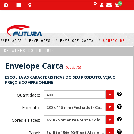
00
papelaria /
envelopes /
envelope carta /
Configure
DETALHES DO PRODUTO
Envelope Carta
(Cod: 75)
ESCOLHA AS CARACTERISTICAS DO SEU PRODUTO, VEJA O
PREÇO E COMPRE ONLINE!
Quantidade:
400
Formato:
230 x 115 mm (Fechado) - Carta ( Mais vendido )
Cores e Faces:
4 x 0 - Somente Frente Color ( Mais vendido )
Papel:
Sulfite 150g (Off-set Alta Alvura) ( Mais vendido )