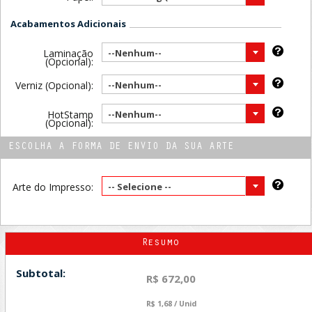
Acabamentos Adicionais
Laminação
--Nenhum--
(Opcional):
Verniz (Opcional):
--Nenhum--
HotStamp
--Nenhum--
(Opcional):
ESCOLHA A FORMA DE ENVIO DA SUA ARTE
Arte do Impresso:
-- Selecione --
Resumo
Subtotal:
R$ 672,00
R$ 1,68 / Unid