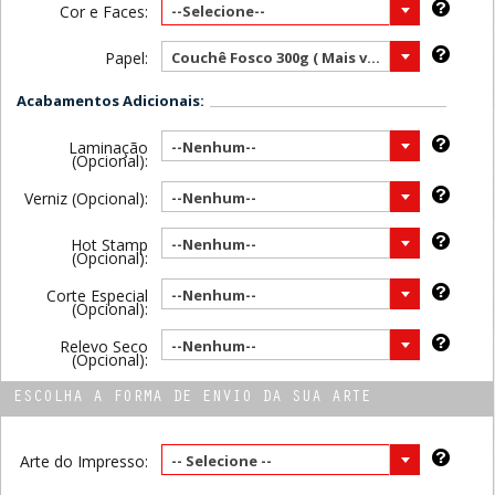
Cor e Faces:
--Selecione--
Papel:
Couchê Fosco 300g ( Mais vendido )
Acabamentos Adicionais:
Laminação
--Nenhum--
(Opcional):
Verniz (Opcional):
--Nenhum--
Hot Stamp
--Nenhum--
(Opcional):
Corte Especial
--Nenhum--
(Opcional):
Relevo Seco
--Nenhum--
(Opcional):
ESCOLHA A FORMA DE ENVIO DA SUA ARTE
Arte do Impresso:
-- Selecione --