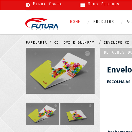
Minha Conta
Meus Pedidos
HOME
PRODUTOS
AC
papelaria /
cd, dvd e blu-ray /
envelope cd
DETALHES D
Envelo
ESCOLHA AS 
Acabamentos