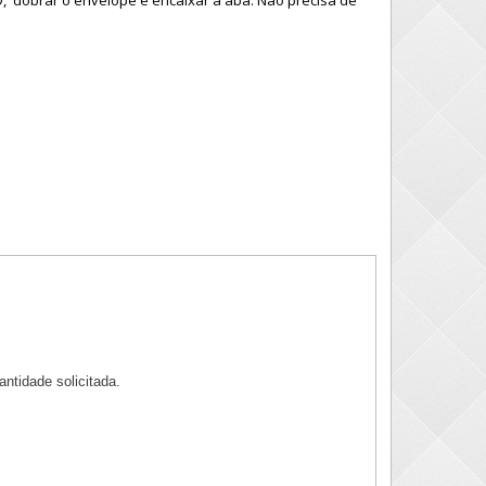
D, dobrar o envelope e encaixar a aba. Não precisa de
antidade solicitada.