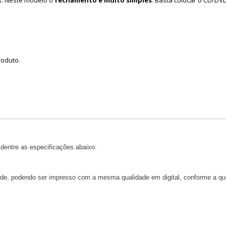
s. Neste modelo o
fechamento é muito simples
. Basta colocar o CD/DV
roduto.
dentre as especificações abaixo.
dade, podendo ser impresso com a mesma qualidade em digital, conforme a qu