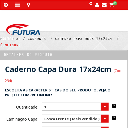
00
editorial /
cadernos /
caderno capa dura 17x24cm /
Configure
DETALHES DO PRODUTO
Caderno Capa Dura 17x24cm
(Cod:
294)
ESCOLHA AS CARACTERISTICAS DO SEU PRODUTO, VEJA O
PREÇO E COMPRE ONLINE!
Quantidade:
1
Laminação Capa:
Fosca Frente ( Mais vendido )