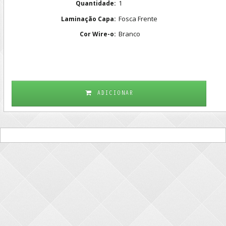
1
Quantidade:
Fosca Frente
Laminação Capa:
Branco
Cor Wire-o:
ADICIONAR