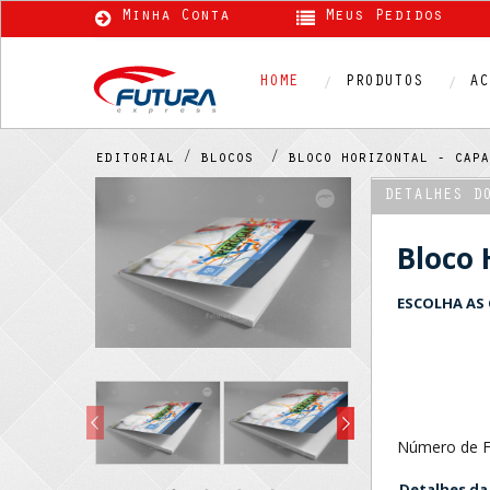
Minha Conta
Meus Pedidos
HOME
PRODUTOS
AC
editorial /
blocos /
bloco horizontal - ca
DETALHES D
Bloco 
ESCOLHA AS 
Número de F
Detalhes da