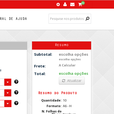
00
RAL DE AJUDA
Resumo
escolha opções
Subtotal:
escolha opções
A Calcular
Frete:
!
escolha opções
Total:
Atualizar
Resumo do Produto
10
Quantidade:
A6 - H
Formato:
N. Folhas do