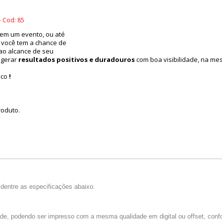
- Cod: 85
 em um evento, ou até
 você tem a chance de
ao alcance de seu
 gerar
resultados positivos e duradouros
com boa visibilidade, na mes
ico
!
roduto.
dentre as especificações abaixo.
dade, podendo ser impresso com a mesma qualidade em digital ou offset, confo