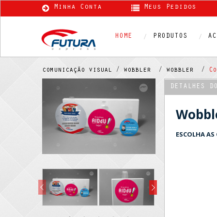
Minha Conta
Meus Pedidos
HOME
PRODUTOS
AC
comunicação visual /
wobbler /
wobbler /
Co
DETALHES D
Wobbl
ESCOLHA AS 