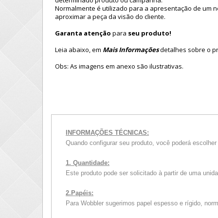
determinado produto ou campanha.
Normalmente é utilizado para a apresentação de um 
aproximar a peça da visão do cliente.
Garanta atenção
para
seu produto
!
Leia abaixo, em
Mais Informações
detalhes sobre o p
Obs: As imagens em anexo são ilustrativas.
INFORMAÇÕES TÉCNICAS:
Quando configurar seu produto, você poderá escolher 
1. Quantidade:
Este produto pode ser solicitado à partir de uma uni
2.Papéis:
Para Wobbler sugerimos papel espesso e rígido, nor