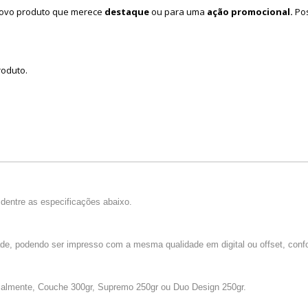
novo produto que merece
destaque
ou para uma
ação promocional.
Po
roduto.
dentre as especificações abaixo.
dade, podendo ser impresso com a mesma qualidade em digital ou offset, confo
malmente, Couche 300gr, Supremo 250gr ou Duo Design 250gr.