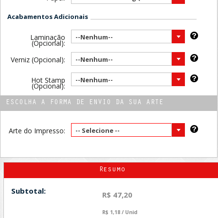
Acabamentos Adicionais
Laminação
--Nenhum--
(Opcional):
Verniz (Opcional):
--Nenhum--
Hot Stamp
--Nenhum--
(Opcional):
ESCOLHA A FORMA DE ENVIO DA SUA ARTE
Arte do Impresso:
-- Selecione --
Resumo
Subtotal:
R$ 47,20
R$ 1,18 / Unid