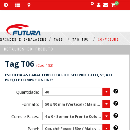
00
brindes e embalagens /
tags /
tag t06 /
Configure
DETALHES DO PRODUTO
Tag T06
(Cod: 182)
ESCOLHA AS CARACTERISTICAS DO SEU PRODUTO, VEJA O
PREÇO E COMPRE ONLINE!
Quantidade:
40
Formato:
50 x 80 mm (Vertical) ( Mais vendido )
Cores e Faces:
4 x 0 - Somente Frente Color ( Mais vendido )
Papel:
Couchê Fosco 150g ( Mais vendido )