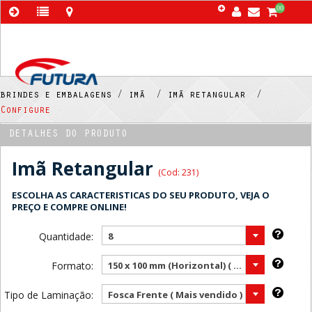
00
brindes e embalagens /
imã /
imã retangular /
Configure
DETALHES DO PRODUTO
Imã Retangular
(Cod: 231)
ESCOLHA AS CARACTERISTICAS DO SEU PRODUTO, VEJA O
PREÇO E COMPRE ONLINE!
Quantidade:
8
Formato:
150 x 100 mm (Horizontal) ( Mais vendido )
Tipo de Laminação:
Fosca Frente ( Mais vendido )