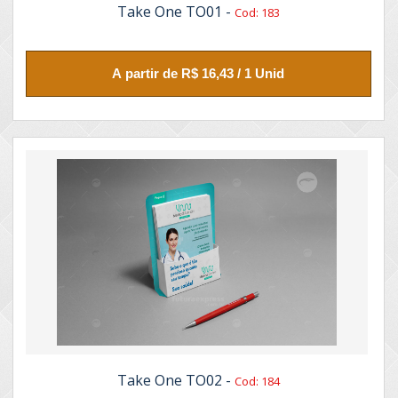
Take One TO01 -
Cod: 183
A partir de R$ 16,43 / 1 Unid
Take One TO02 -
Cod: 184