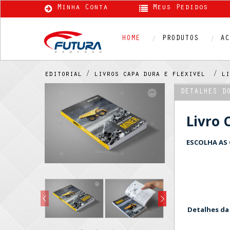
Minha Conta
Meus Pedidos
HOME
PRODUTOS
AC
editorial /
livros capa dura e flexivel /
l
DETALHES D
Livro 
ESCOLHA AS 
Detalhes da