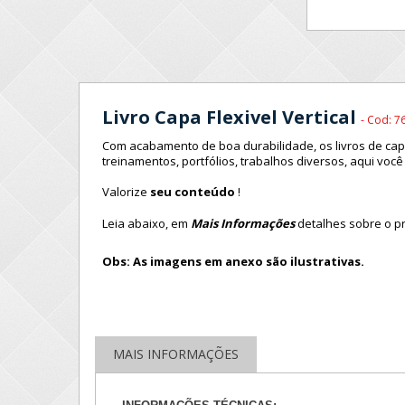
Livro Capa Flexivel Vertical
- Cod: 7
Com acabamento de
boa durabilida
de, os livros de ca
treinamentos,
portfólios
, trabalhos diversos, aqui vo
Valorize
seu conteúdo
!
Leia abaixo, em
Mais Informações
detalhes sobre o p
O
bs: As imagens em anexo são ilustrativas.
MAIS INFORMAÇÕES