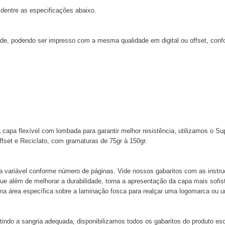
dentre as especificações abaixo.
dade, podendo ser impresso com a mesma qualidade em digital ou offset, confo
a capa flexível com lombada para garantir melhor resistência, utilizamos o S
fset e Reciclato, com gramaturas de 75gr à 150gr.
a variável conforme número de páginas. Vide nossos gabaritos com as instru
que além de melhorar a durabilidade, torna a apresentação da capa mais sofis
ma área específica sobre a laminação fosca para realçar uma logomarca ou 
ntindo a sangria adequada, disponibilizamos todos os gabaritos do produto esc