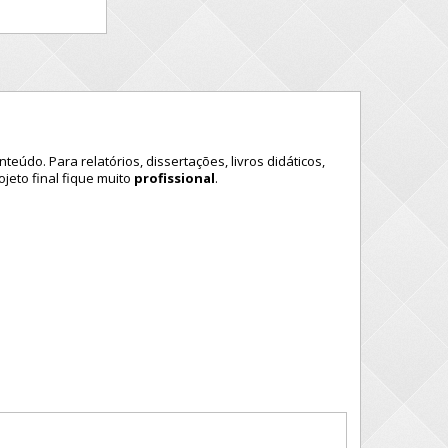
nt
eúdo.
Para relatórios, dissertações, livros di
dáticos,
ojeto final fique
muito
profiss
iona
l
.