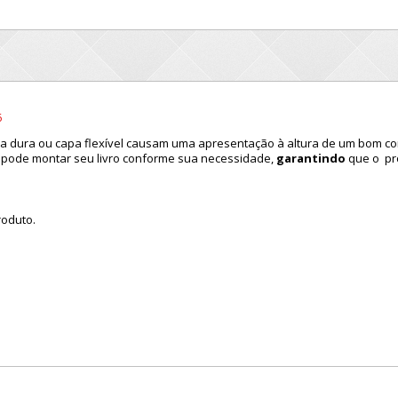
6
pa dura
ou c
apa flexível causam
uma a
presentação
à
altura de um bom
co
cê pode montar
seu livro
conforme s
ua necessida
d
e,
garantindo
que o
pr
roduto.