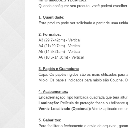
INFORMAÇÕES TÉCNICAS:
Quando configurar seu produto, você poderá escolher 
1. Quantidade:
Este produto pode ser solicitado à partir de uma uni
2. Formatos:
A3 (29.7x42cm) - Vertical
A4 (21x29.7cm) - Vertical
A5 (14.8x21cm) - Vertical
A6 (10.5x14.8cm) - Vertical
3. Papéis e Gramatura:
Capa: Os papéis rígidos são os mais utilizados para 
Miolo: Os papéis indicados para miolo são Couche, Of
4. Acabamentos:
Encadernação:
Tipo lombada quadrada que terá altur
Laminação:
Película de proteção fosca ou brilhante 
Verniz Localizado (Opcional):
Verniz aplicado em u
5. Gabaritos:
Para facilitar o fechamento e envio de arquivos, gara