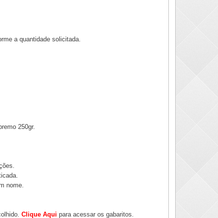
rme a quantidade solicitada.
upremo 250gr.
ções.
ticada.
um nome.
olhido.
Clique Aqui
para acessar os gabaritos.