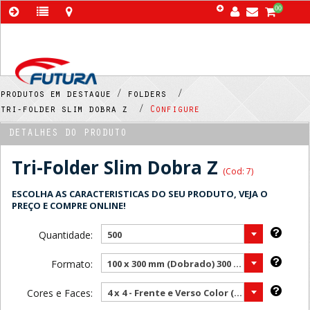
00
produtos em destaque /
folders /
tri-folder slim dobra z /
Configure
DETALHES DO PRODUTO
Tri-Folder Slim Dobra Z
(Cod: 7)
ESCOLHA AS CARACTERISTICAS DO SEU PRODUTO, VEJA O
PREÇO E COMPRE ONLINE!
Quantidade:
500
Formato:
100 x 300 mm (Dobrado) 300 x 300 mm (Aberto) ( Mais vendido )
Cores e Faces:
4 x 4 - Frente e Verso Color ( Mais vendido )