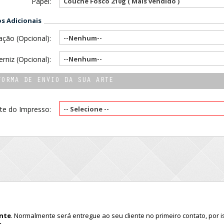
Papel:
Couchê Fosco 210g ( Mais vendido )
 Adicionais
ção (Opcional):
--Nenhum--
erniz (Opcional):
--Nenhum--
FORMA DE ENVIO DA SUA ARTE
te do Impresso:
-- Selecione --
ente
. Normalmente será entregue ao seu cliente no primeiro contato, por 