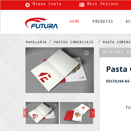
Minha Conta
Meus Pedidos
HOME
PRODUTOS
AC
papelaria /
pastas comerciais /
pasta comer
DETALHES D
Pasta
ESCOLHA AS 
Fo