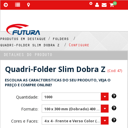
00
produtos em destaque /
folders /
quadri-folder slim dobra z /
Configure
DETALHES DO PRODUTO
Quadri-Folder Slim Dobra Z
(Cod: 47)
ESCOLHA AS CARACTERISTICAS DO SEU PRODUTO, VEJA O
PREÇO E COMPRE ONLINE!
Quantidade:
1000
Formato:
100 x 300 mm (Dobrado) 400 x 300 mm (Aberto) ( Mais vendido )
Cores e Faces:
4 x 4 - Frente e Verso Color ( Mais vendido )