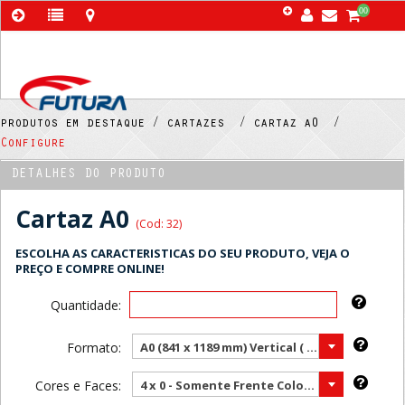
00
produtos em destaque /
cartazes /
cartaz a0 /
Configure
DETALHES DO PRODUTO
Cartaz A0
(Cod: 32)
ESCOLHA AS CARACTERISTICAS DO SEU PRODUTO, VEJA O
PREÇO E COMPRE ONLINE!
Quantidade:
Formato:
A0 (841 x 1189 mm) Vertical ( Mais vendido )
Cores e Faces:
4 x 0 - Somente Frente Color ( Mais vendido )