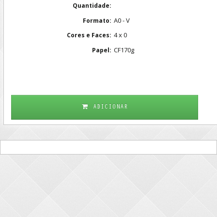
Quantidade:
A0 - V
Formato:
4 x 0
Cores e Faces:
CF170g
Papel:
ADICIONAR