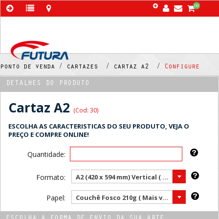
00
ponto de venda /
cartazes /
cartaz a2 /
Configure
DETALHES DO PRODUTO
Cartaz A2
(Cod: 30)
ESCOLHA AS CARACTERISTICAS DO SEU PRODUTO, VEJA O
PREÇO E COMPRE ONLINE!
Quantidade:
Formato:
A2 (420 x 594 mm) Vertical ( Mais vendido )
Papel:
Couchê Fosco 210g ( Mais vendido )
ESCOLHA A FORMA DE ENVIO DA SUA ARTE