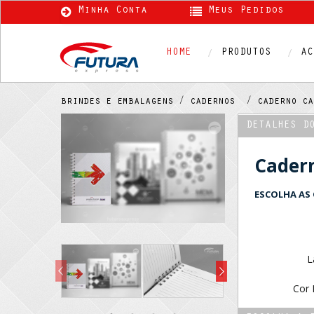
Minha Conta
Meus Pedidos
HOME
PRODUTOS
AC
brindes e embalagens /
cadernos /
caderno c
DETALHES D
Cader
ESCOLHA AS 
L
Cor 