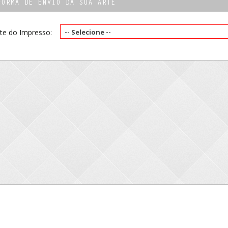
FORMA DE ENVIO DA SUA ARTE
te do Impresso:
-- Selecione --