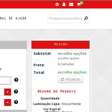
00
RAL DE AJUDA
Resumo
escolha opções
Subtotal:
escolha opções
A Calcular
Frete:
!
escolha opções
Total:
Atualizar
Resumo do Produto
Quantidade:
Fosca Frente
Laminação Capa:
Cor Espiral