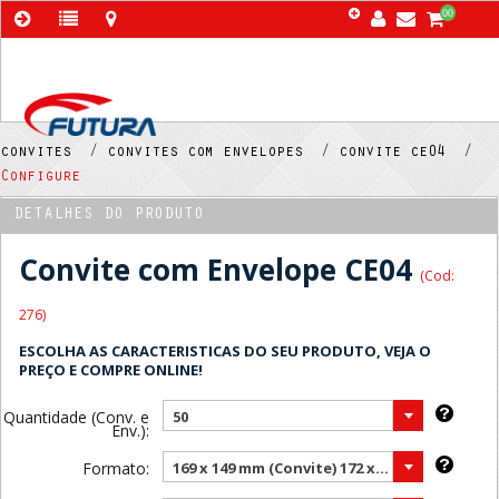
00
convites /
convites com envelopes /
convite ce04 /
Configure
DETALHES DO PRODUTO
Convite com Envelope CE04
(Cod:
276)
ESCOLHA AS CARACTERISTICAS DO SEU PRODUTO, VEJA O
PREÇO E COMPRE ONLINE!
Quantidade (Conv. e
50
Env.):
Formato:
169 x 149 mm (Convite) 172 x 150 mm (Envelope) ( Mais vendido )