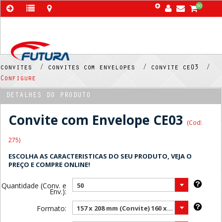
00
convites /
convites com envelopes /
convite ce03 /
Configure
DETALHES DO PRODUTO
Convite com Envelope CE03
(Cod:
275)
ESCOLHA AS CARACTERISTICAS DO SEU PRODUTO, VEJA O
PREÇO E COMPRE ONLINE!
Quantidade (Conv. e
50
Env.):
Formato:
157 x 208 mm (Convite) 160 x 210 mm (Envelope) ( Mais vendido )