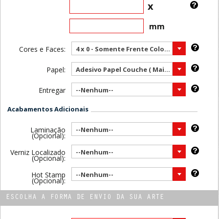
x
mm
Cores e Faces:
4 x 0 - Somente Frente Color ( Mais vendido )
Papel:
Adesivo Papel Couche ( Mais vendido )
Entregar
--Nenhum--
Acabamentos Adicionais
Laminação
--Nenhum--
(Opcional):
Verniz Localizado
--Nenhum--
(Opcional):
Hot Stamp
--Nenhum--
(Opcional):
ESCOLHA A FORMA DE ENVIO DA SUA ARTE