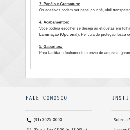
3. Papéis e Gramatura:
Os adesivos podem ser papel couchê, vinil transparent
4. Acabamentos:
Você poderá escolher se deseja as etiquetas em folh
Laminação (Opcional):
Película de proteção fosca ou
5. Gabaritos:
Para facilitar o fechamento e envio de arquivos, gara
FALE CONOSCO
INSTI
(31) 3025-0000
Sobre a 
(Seg a Sex 08:00 às 18:00hs)
Nossos 