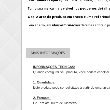
com
inúmeras aplicações
. Para papelaria, produtos
Torne sua
marca mais visível
nos
pequenos detalhe
Obs: A arte do produto em anexo é uma referênci
Leia abaixo, em
Mais Informações
detalhes sobre o p
MAIS INFORMAÇÕES
INFORMAÇÕES TÉCNICAS:
Quando configurar seu produto, você poderá escolher 
1. Quantidade:
Este produto pode ser solicitado à partir de uma uni
2. Formato:
De 1cm até 10cm de Diâmetro.