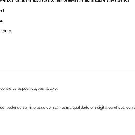
, eventos, campanhas, datas comemorativas, lembranças e aniversários.
s!
a.
roduto.
dentre as especificações abaixo.
dade, podendo ser impresso com a mesma qualidade em digital ou offset, confo