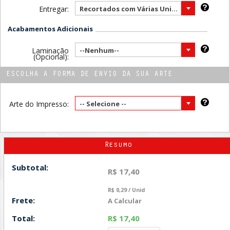
Entregar:
Recortados com Várias Unidades por Folha ( Mais vendido )
Acabamentos Adicionais
Laminação
--Nenhum--
(Opcional):
ESCOLHA A FORMA DE ENVIO DA SUA ARTE
Arte do Impresso:
-- Selecione --
Resumo
Subtotal:
R$ 17,40
R$ 0,29 / Unid
Frete:
A Calcular
Total:
R$ 17,40