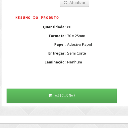
Atualizar
Resumo do Produto
60
Quantidade:
70 x 25mm
Formato:
Adesivo Papel
Papel:
Semi Corte
Entregar:
Nenhum
Laminação:
ADICIONAR