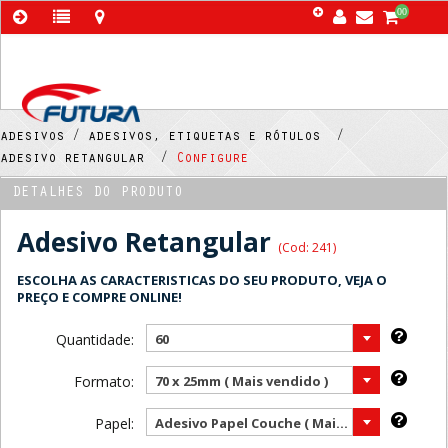
00
adesivos /
adesivos, etiquetas e rótulos /
adesivo retangular /
Configure
DETALHES DO PRODUTO
Adesivo Retangular
(Cod: 241)
ESCOLHA AS CARACTERISTICAS DO SEU PRODUTO, VEJA O
PREÇO E COMPRE ONLINE!
Quantidade:
60
Formato:
70 x 25mm ( Mais vendido )
Papel:
Adesivo Papel Couche ( Mais vendido )