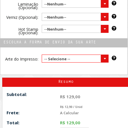
Laminação
--Nenhum--
(Opcional):
Verniz (Opcional):
--Nenhum--
Hot Stamp
--Nenhum--
(Opcional):
ESCOLHA A FORMA DE ENVIO DA SUA ARTE
Arte do Impresso:
-- Selecione --
Resumo
Subtotal:
R$ 129,00
R$ 12,90 / Unid
Frete:
A Calcular
Total:
R$ 129,00