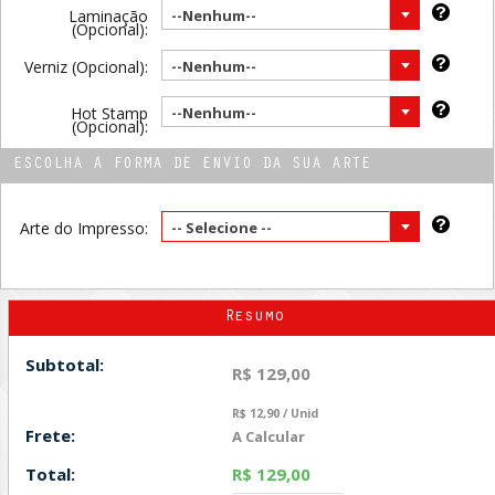
Laminação
--Nenhum--
(Opcional):
Verniz (Opcional):
--Nenhum--
Hot Stamp
--Nenhum--
(Opcional):
ESCOLHA A FORMA DE ENVIO DA SUA ARTE
Arte do Impresso:
-- Selecione --
Resumo
Subtotal:
R$ 129,00
R$ 12,90 / Unid
Frete:
A Calcular
Total:
R$ 129,00