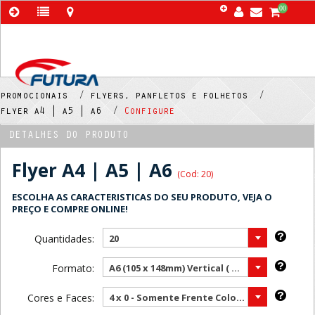
00
promocionais /
flyers, panfletos e folhetos /
flyer a4 | a5 | a6 /
Configure
DETALHES DO PRODUTO
Flyer A4 | A5 | A6
(Cod: 20)
ESCOLHA AS CARACTERISTICAS DO SEU PRODUTO, VEJA O
PREÇO E COMPRE ONLINE!
Quantidades:
20
Formato:
A6 (105 x 148mm) Vertical ( Mais vendido )
Cores e Faces:
4 x 0 - Somente Frente Color ( Mais vendido )