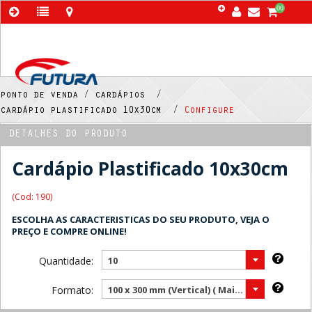
00
ponto de venda /
cardápios /
cardápio plastificado 10x30cm /
Configure
DETALHES DO PRODUTO
Cardápio Plastificado 10x30cm
(Cod: 190)
ESCOLHA AS CARACTERISTICAS DO SEU PRODUTO, VEJA O
PREÇO E COMPRE ONLINE!
Quantidade:
10
Formato:
100 x 300 mm (Vertical) ( Mais vendido )