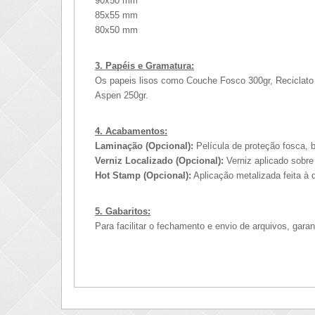
90x50 mm
85x55 mm
80x50 mm
3. Papéis e Gramatura:
Os papeis lisos como Couche Fosco 300gr, Reciclato 2
Aspen 250gr.
4. Acabamentos:
Laminação (Opcional):
Película de proteção fosca, b
Verniz Localizado (Opcional):
Verniz aplicado sobr
Hot Stamp (Opcional):
Aplicação metalizada feita à 
5. Gabaritos:
Para facilitar o fechamento e envio de arquivos, gara