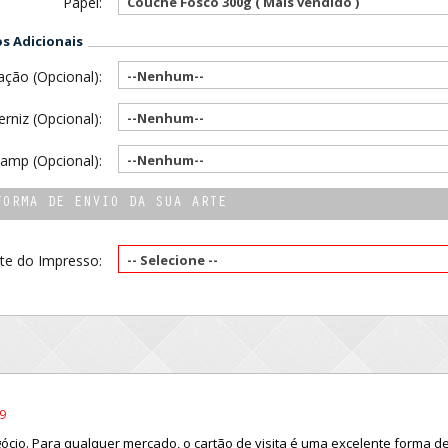
Papel:
Couchê Fosco 300g ( Mais vendido )
 Adicionais
ção (Opcional):
--Nenhum--
erniz (Opcional):
--Nenhum--
amp (Opcional):
--Nenhum--
FORMA DE ENVIO DA SUA ARTE
te do Impresso:
-- Selecione --
19
cio. Para qualquer mercado, o cartão de visita é uma excelente forma de 