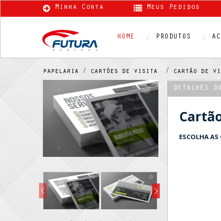
Minha Conta
Meus Pedidos
HOME
PRODUTOS
AC
papelaria /
cartões de visita /
cartão de v
DETALHES D
Cartão
ESCOLHA AS 