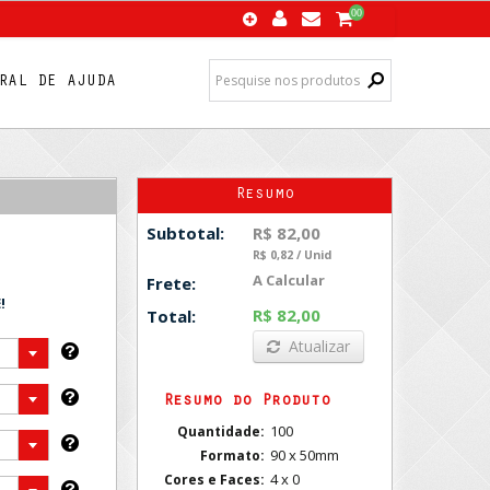
00
RAL DE AJUDA
Resumo
R$ 82,00
Subtotal:
R$ 0,82 / Unid
A Calcular
Frete:
!
R$ 82,00
Total:
Atualizar
Resumo do Produto
100
Quantidade:
90 x 50mm
Formato:
4 x 0
Cores e Faces: