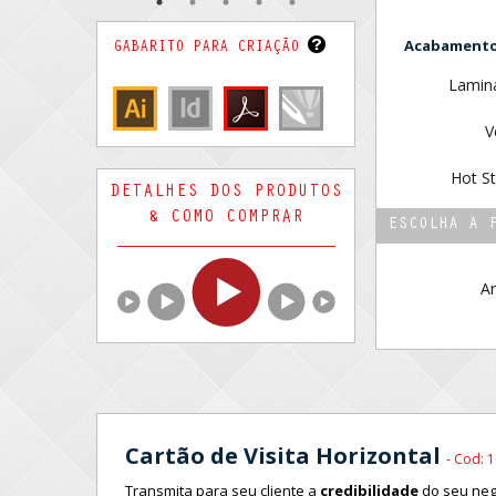
Acabamentos
GABARITO PARA CRIAÇÃO
Lamina
V
Hot St
DETALHES DOS PRODUTOS
& COMO COMPRAR
ESCOLHA A 
Ar
Cartão de Visita Horizontal
- Cod: 
Transmita para seu cliente a
credibilidade
do seu negó