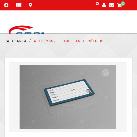
00
papelaria /
adesivos, etiquetas e rótulos