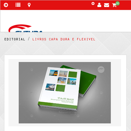
00
editorial /
livros capa dura e flexivel