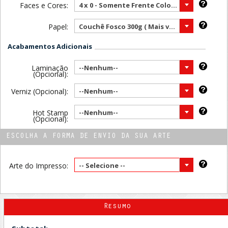
Faces e Cores:
4 x 0 - Somente Frente Color ( Mais vendido )
Papel:
Couchê Fosco 300g ( Mais vendido )
Acabamentos Adicionais
Laminação
--Nenhum--
(Opcional):
Verniz (Opcional):
--Nenhum--
Hot Stamp
--Nenhum--
(Opcional):
ESCOLHA A FORMA DE ENVIO DA SUA ARTE
Arte do Impresso:
-- Selecione --
Resumo