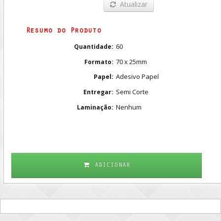
Atualizar
Resumo do Produto
60
Quantidade:
70 x 25mm
Formato:
Adesivo Papel
Papel:
Semi Corte
Entregar:
Nenhum
Laminação:
ADICIONAR