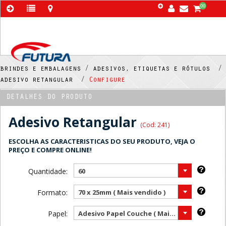
00
brindes e embalagens /
adesivos, etiquetas e rótulos /
adesivo retangular /
Configure
DETALHES DO PRODUTO
Adesivo Retangular
(Cod: 241)
ESCOLHA AS CARACTERISTICAS DO SEU PRODUTO, VEJA O
PREÇO E COMPRE ONLINE!
Quantidade:
60
Formato:
70 x 25mm ( Mais vendido )
Papel:
Adesivo Papel Couche ( Mais vendido )