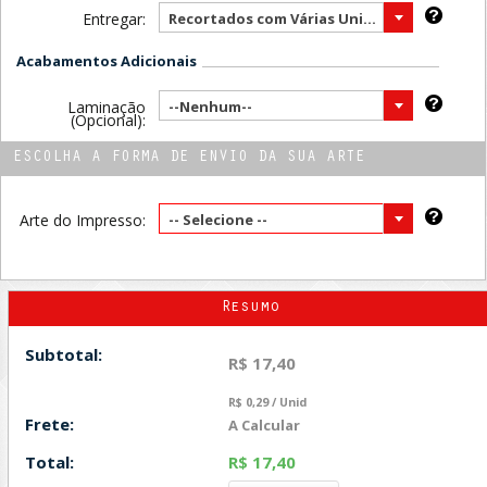
Entregar:
Recortados com Várias Unidades por Folha ( Mais vendido )
Acabamentos Adicionais
Laminação
--Nenhum--
(Opcional):
ESCOLHA A FORMA DE ENVIO DA SUA ARTE
Arte do Impresso:
-- Selecione --
Resumo
Subtotal:
R$ 17,40
R$ 0,29 / Unid
Frete:
A Calcular
Total:
R$ 17,40