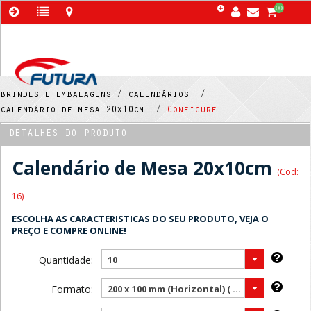
00
brindes e embalagens /
calendários /
calendário de mesa 20x10cm /
Configure
DETALHES DO PRODUTO
Calendário de Mesa 20x10cm
(Cod:
16)
ESCOLHA AS CARACTERISTICAS DO SEU PRODUTO, VEJA O
PREÇO E COMPRE ONLINE!
Quantidade:
10
Formato:
200 x 100 mm (Horizontal) ( Mais vendido )