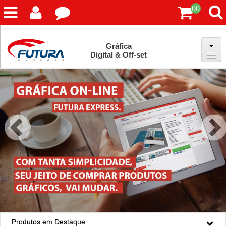
00
Gráfica
Digital & Off-set
HOME
PRODUTOS
ACESSO
SOBRE NÓS
ORÇAMENTOS
BLOG
CENTRAL DE AJUDA
Produtos em Destaque